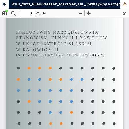
WUS_2023_Biłas-Pleszak_Maciołek_i in._Inkluzywny narzędziownik_EBOOK_metadane_opis.pdf