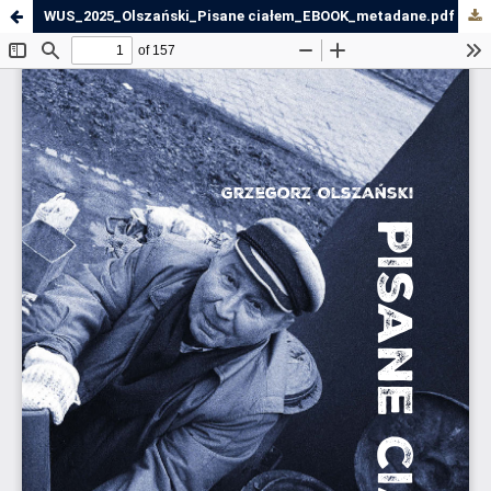
WUS_2025_Olszański_Pisane ciałem_EBOOK_metadane.pdf