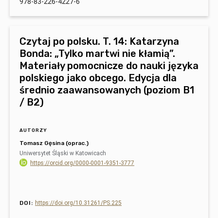
978-83-226-4227-6
Czytaj po polsku. T. 14: Katarzyna
Bonda: „Tylko martwi nie kłamią”.
Materiały pomocnicze do nauki języka
polskiego jako obcego. Edycja dla
średnio zaawansowanych (poziom B1
/ B2)
AUTORZY
Tomasz Gęsina (oprac.)
Uniwersytet Śląski w Katowicach
https://orcid.org/0000-0001-9351-3777
DOI:
https://doi.org/10.31261/PS.225