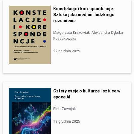
Konstelacje i korespondencje.
Sztuka jako medium ludzkiego
rozumienia
Małgorzata Krakowiak, Aleksandra Dębska-
Kossakowska
22 grudnia 2025
Cztery eseje o kulturze i sztuce w
epoce AI
Piotr Zawojski
19 grudnia 2025