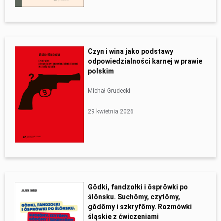
Czyn i wina jako podstawy
odpowiedzialności karnej w prawie
polskim
Michał Grudecki
29 kwietnia 2026
Gŏdki, fandzołki i ôsprŏwki po
ślōnsku. Suchōmy, czytōmy,
gŏdōmy i szkryfōmy. Rozmówki
śląskie z ćwiczeniami