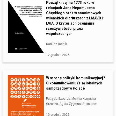
Początki sejmu 1773 roku w
relacjach Jana Nepomucena
Chęckiego oraz w anonimowych
wileńskich diariuszach z LMAVB i
LVIA. O kryteriach oceniania
rzeczywistości przez
współczesnych
Dariusz Rolnik
12 grudnia 2025
W stronę polityki komunikacyjnej?
O komunikowaniu (się) lokalnych
samorządów w Polsce
Patrycja Szostok, Monika Kornacka-
Grzonka, Agata Zygmunt-Ziemianek
10 grudnia 2025