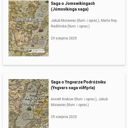
Saga o Jomswikingach
(Jómsvíkinga saga)
Jakub Morawiec (tłum. i oprac.), Marta Rey-
Radlińska (tłum. i oprac.)
29 sierpnia 2025
Saga o Yngvarze Podróżniku
(Yngvars saga víðfǫrla)
Annett Krakow (tłum. i oprac.), Jakub
Morawiec (tłum. i oprac.)
29 sierpnia 2025