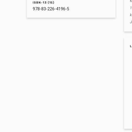
K
ISBN-13 (15)
978-83-226-4196-5
k
J