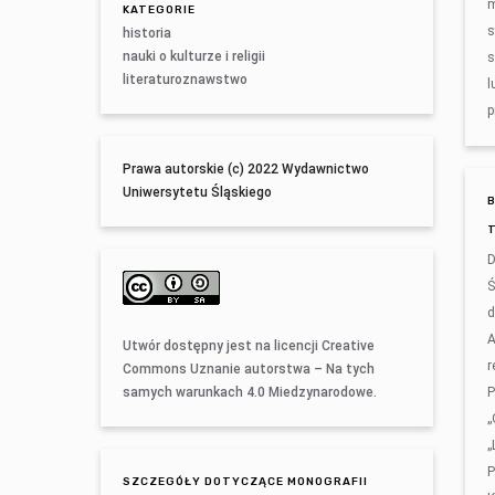
m
KATEGORIE
s
historia
nauki o kulturze i religii
s
literaturoznawstwo
l
p
Prawa autorskie (c) 2022 Wydawnictwo
Uniwersytetu Śląskiego
D
Ś
d
A
Utwór dostępny jest na licencji
Creative
r
Commons Uznanie autorstwa – Na tych
samych warunkach 4.0 Miedzynarodowe
.
P
„
„
P
SZCZEGÓŁY DOTYCZĄCE MONOGRAFII