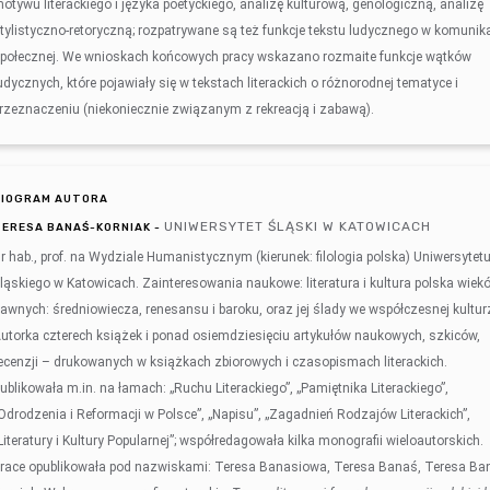
otywu literackiego i języka poetyckiego, analizę kulturową, genologiczną, analizę
tylistyczno-retoryczną; rozpatrywane są też funkcje tekstu ludycznego w komunika
połecznej. We wnioskach końcowych pracy wskazano rozmaite funkcje wątków
udycznych, które pojawiały się w tekstach literackich o różnorodnej tematyce i
rzeznaczeniu (niekoniecznie związanym z rekreacją i zabawą).
BIOGRAM AUTORA
UNIWERSYTET ŚLĄSKI W KATOWICACH
TERESA BANAŚ-KORNIAK -
r hab., prof. na Wydziale Humanistycznym (kierunek: filologia polska) Uniwersytet
ląskiego w Katowicach. Zainteresowania naukowe: literatura i kultura polska wiek
awnych: średniowiecza, renesansu i baroku, oraz jej ślady we współczesnej kultur
utorka czterech książek i ponad osiemdziesięciu artykułów naukowych, szkiców,
ecenzji – drukowanych w książkach zbiorowych i czasopismach literackich.
ublikowała m.in. na łamach: „Ruchu Literackiego”, „Pamiętnika Literackiego”,
Odrodzenia i Reformacji w Polsce”, „Napisu”, „Zagadnień Rodzajów Literackich”,
Literatury i Kultury Popularnej”; współredagowała kilka monografii wieloautorskich.
race opublikowała pod nazwiskami: Teresa Banasiowa, Teresa Banaś, Teresa Ba