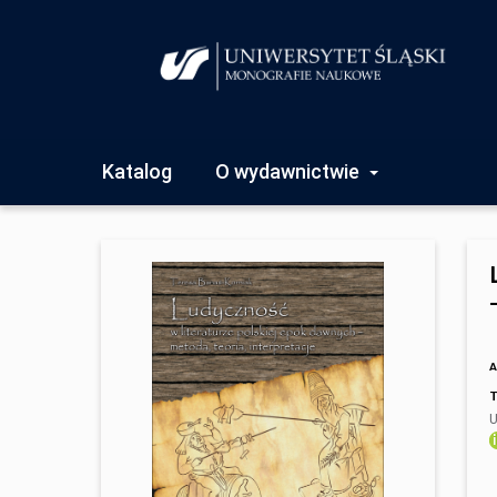
Katalog
O wydawnictwie
T
U