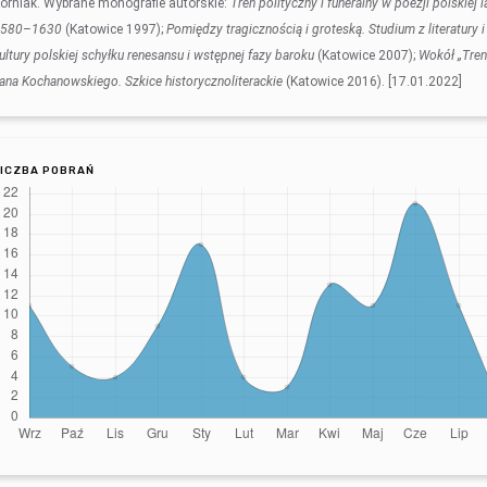
orniak. Wybrane monografie autorskie:
Tren polityczny i funeralny w poezji polskiej l
1580–1630
(Katowice 1997);
Pomiędzy tragicznością i groteską. Studium z literatury i
ultury polskiej schyłku renesansu i wstępnej fazy baroku
(Katowice 2007);
Wokół „Tre
ana Kochanowskiego. Szkice historycznoliterackie
(Katowice 2016). [17.01.2022]
LICZBA POBRAŃ