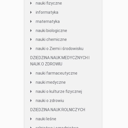
nauki fizyczne
informatyka
matematyka
nauki biologiczne
nauki chemiczne
nauki o Ziemi i środowisku
DZIEDZINA NAUK MEDYCZNYCH I
NAUK O ZDROWIU
nauki farmaceutyczne
nauki medyczne
nauki o kulturze fizycznej
nauki o zdrowiu
DZIEDZINA NAUK ROLNICZYCH
nauki leśne