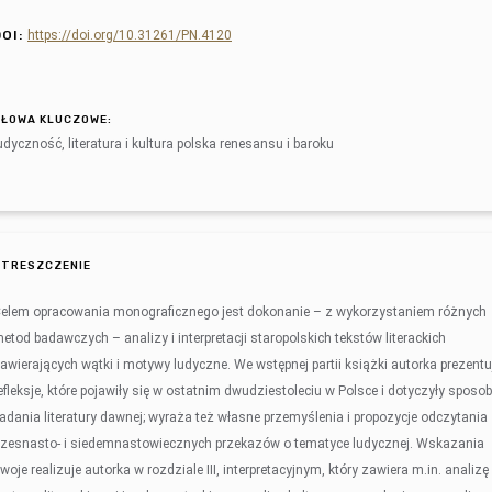
DOI:
https://doi.org/10.31261/PN.4120
SŁOWA KLUCZOWE:
udyczność, literatura i kultura polska renesansu i baroku
STRESZCZENIE
elem opracowania monograficznego jest dokonanie – z wykorzystaniem różnych
etod badawczych – analizy i interpretacji staropolskich tekstów literackich
awierających wątki i motywy ludyczne. We wstępnej partii książki autorka prezentu
efleksje, które pojawiły się w ostatnim dwudziestoleciu w Polsce i dotyczyły sposo
adania literatury dawnej; wyraża też własne przemyślenia i propozycje odczytania
zesnasto- i siedemnastowiecznych przekazów o tematyce ludycznej. Wskazania
woje realizuje autorka w rozdziale III, interpretacyjnym, który zawiera m.in. analizę