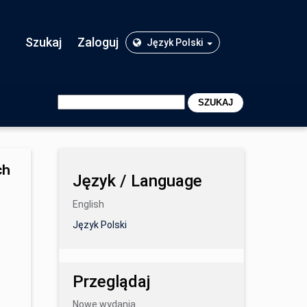
Szukaj
Zaloguj
Język Polski
SZUKAJ
ch
Język / Language
English
Język Polski
Przeglądaj
Nowe wydania