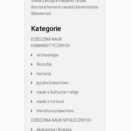
towarzyszące nadaniu tytułu
doctora honoris causa Universitatis
Silesiensis
Kategorie
DZIEDZINA NAUK
HUMANISTYCZNYCH
archeologia
filozofia
historia
językoznawstwo
nauki o kulturze i religii
nauki o sztuce
literaturoznawstwo
DZIEDZINA NAUK SPOŁECZNYCH
ekonomia i finanse