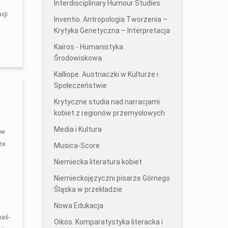
Interdisciplinary Humour Studies
cji
Inventio. Antropologia Tworzenia –
Krytyka Genetyczna – Interpretacja
Kairos - Humanistyka
Środowiskowa
Kalliope. Austriaczki w Kulturze i
Społeczeństwie
Krytyczne studia nad narracjami
kobiet z regionów przemysłowych
u
Media i Kultura
ów
ze.
Musica-Score
Niemiecka literatura kobiet
Niemieckojęzyczni pisarze Górnego
Śląska w przekładzie
Nowa Edukacja
naś-
Oikos. Komparatystyka literacka i