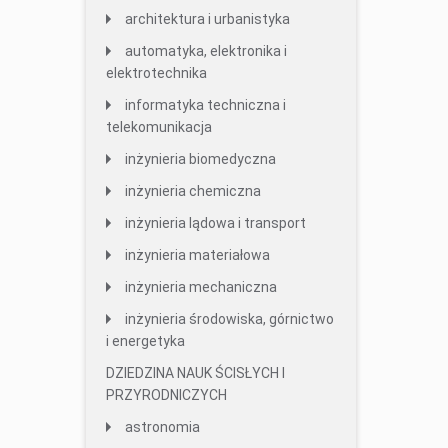
architektura i urbanistyka
automatyka, elektronika i
elektrotechnika
informatyka techniczna i
telekomunikacja
inżynieria biomedyczna
inżynieria chemiczna
inżynieria lądowa i transport
inżynieria materiałowa
inżynieria mechaniczna
inżynieria środowiska, górnictwo
i energetyka
DZIEDZINA NAUK ŚCISŁYCH I
PRZYRODNICZYCH
astronomia