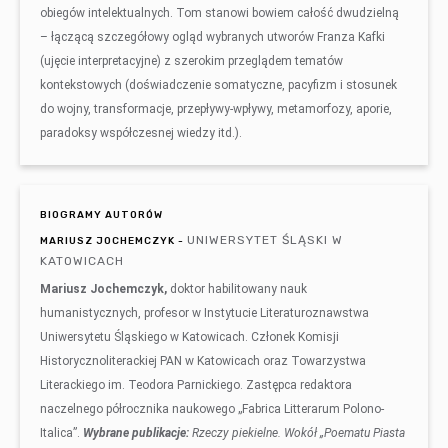
obiegów intelektualnych. Tom stanowi bowiem całość dwudzielną
– łączącą szczegółowy ogląd wybranych utworów Franza Kafki
(ujęcie interpretacyjne) z szerokim przeglądem tematów
kontekstowych (doświadczenie somatyczne, pacyfizm i stosunek
do wojny, transformacje, przepływy-wpływy, metamorfozy, aporie,
paradoksy współczesnej wiedzy itd.).
BIOGRAMY AUTORÓW
UNIWERSYTET ŚLĄSKI W
MARIUSZ JOCHEMCZYK -
KATOWICACH
Mariusz Jochemczyk,
doktor habilitowany nauk
humanistycznych, profesor w Instytucie Literaturoznawstwa
Uniwersytetu Śląskiego w Katowicach. Członek Komisji
Historycznoliterackiej PAN w Katowicach oraz Towarzystwa
Literackiego im. Teodora Parnickiego. Zastępca redaktora
naczelnego półrocznika naukowego „Fabrica Litterarum Polono-
Italica”.
Wybrane publikacje:
Rzeczy piekielne. Wokół „Poematu Piasta