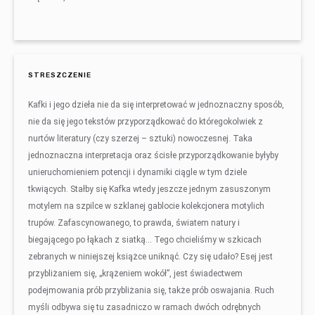
STRESZCZENIE
Kafki i jego dzieła nie da się interpretować w jednoznaczny sposób,
nie da się jego tekstów przyporządkować do któregokolwiek z
nurtów literatury (czy szerzej – sztuki) nowoczesnej. Taka
jednoznaczna interpretacja oraz ścisłe przyporządkowanie byłyby
unieruchomieniem potencji i dynamiki ciągle w tym dziele
tkwiących. Stałby się Kafka wtedy jeszcze jednym zasuszonym
motylem na szpilce w szklanej gablocie kolekcjonera motylich
trupów. Zafascynowanego, to prawda, światem natury i
biegającego po łąkach z siatką… Tego chcieliśmy w szkicach
zebranych w niniejszej książce uniknąć. Czy się udało? Esej jest
przybliżaniem się, „krążeniem wokół”, jest świadectwem
podejmowania prób przybliżania się, także prób oswajania. Ruch
myśli odbywa się tu zasadniczo w ramach dwóch odrębnych