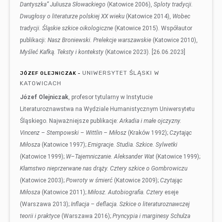
Dantyszka” Juliusza Słowackiego
(Katowice 2006),
Sploty tradycji.
Dwugłosy o literaturze polskiej XX wieku
(Katowice 2014),
Wobec
tradycji. Śląskie szkice oikologiczne
(Katowice 2015). Współautor
publikacji:
Nasz Broniewski. Prelekcje warszawskie
(Katowice 2010),
Myśleć Kafką. Teksty i konteksty
(Katowice 2023). [26.06.2023]
UNIWERSYTET ŚLĄSKI W
JÓZEF OLEJNICZAK -
KATOWICACH
Józef Olejniczak
, profesor tytularny w Instytucie
Literaturoznawstwa na Wydziale Humanistycznym Uniwersytetu
Śląskiego. Najważniejsze publikacje:
Arkadia i małe ojczyzny.
Vincenz – Stempowski – Wittlin – Miłosz
(Kraków 1992);
Czytając
Miłosza
(Katowice 1997);
Emigracje. Studia. Szkice. Sylwetki
(Katowice 1999);
W–Tajemniczanie. Aleksander Wat
(Katowice 1999);
Kłamstwo nieprzerwane nas drąży. Cztery szkice o Gombrowiczu
(Katowice 2003);
Powroty w śmierć
(Katowice 2009);
Czytając
Miłosza
(Katowice 2011);
Miłosz. Autobiografia. Cztery
eseje
(Warszawa 2013);
Inflacja – deflacja. Szkice o literaturoznawczej
teorii i praktyce
(Warszawa 2016);
Pryncypia i marginesy Schulza