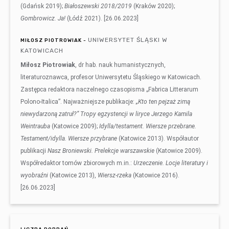
(Gdańsk 2019);
Białoszewski 2018/2019
(Kraków 2020);
Gombrowicz. Ja!
(Łódź 2021). [26.06.2023]
UNIWERSYTET ŚLĄSKI W
MIŁOSZ PIOTROWIAK -
KATOWICACH
Miłosz Piotrowiak
, dr hab. nauk humanistycznych,
literaturoznawca, profesor Uniwersytetu Śląskiego w Katowicach.
Zastępca redaktora naczelnego czasopisma „Fabrica Litterarum
Polono-Italica”. Najważniejsze publikacje:
„Kto ten pejzaż zimą
niewydarzoną zatruł?” Tropy egzystencji w liryce Jerzego Kamila
Weintrauba
(Katowice 2009);
Idylla/testament. Wiersze przebrane.
Testament/idylla. Wiersze przybrane
(Katowice 2013). Współautor
publikacji
Nasz Broniewski. Prelekcje warszawskie
(Katowice 2009).
Współredaktor tomów zbiorowych m.in.:
Urzeczenie. Locje literatury i
wyobraźni
(Katowice 2013),
Wiersz-rzeka
(Katowice 2016).
[26.06.2023]