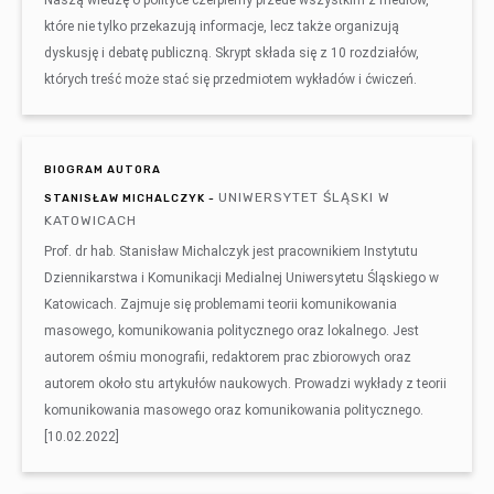
Naszą wiedzę o polityce czerpiemy przede wszystkim z mediów,
które nie tylko przekazują informacje, lecz także organizują
dyskusję i debatę publiczną. Skrypt składa się z 10 rozdziałów,
których treść może stać się przedmiotem wykładów i ćwiczeń.
BIOGRAM AUTORA
UNIWERSYTET ŚLĄSKI W
STANISŁAW MICHALCZYK -
KATOWICACH
Prof. dr hab. Stanisław Michalczyk jest pracownikiem Instytutu
Dziennikarstwa i Komunikacji Medialnej Uniwersytetu Śląskiego w
Katowicach. Zajmuje się problemami teorii komunikowania
masowego, komunikowania politycznego oraz lokalnego. Jest
autorem ośmiu monografii, redaktorem prac zbiorowych oraz
autorem około stu artykułów naukowych. Prowadzi wykłady z teorii
komunikowania masowego oraz komunikowania politycznego.
[10.02.2022]